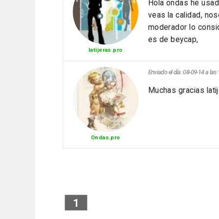
Hola ondas he usado
veas la calidad, nos
moderador lo consid
es de beycap,
latijeras.pro
Enviado el día: 08-09-14 a la
Muchas gracias latij
Ondas.pro
1