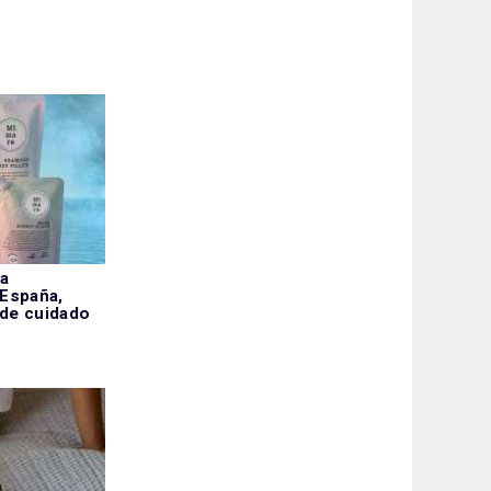
la
 España,
 de cuidado