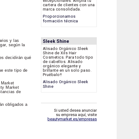
excepcionales. Amplía tu
cartera de clientes con una
marca consolidada.
Proporcionamos
formación técnica
rios y las
Sleek Shine
gar, según la
Alisado Orgánico Sleek
Shine de Xils Hair
Cosmetics. Para todo tipo
es decidirán qué
de cabellos. Alisado
orgánico elegante y
brillante en un solo paso.
e este tipo de
Pruébalo!!
Alisado Orgánico Sleek
y Market
Shine
uty Market
stancias de
tán obligados a
Si usted desea anunciar
su empresa aquí, visite
beautymarket.es/empresas