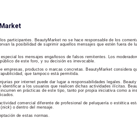
yMarket
 los participantes. BeautyMarket no se hace responsable de los comenta
rvan la posibilidad de suprimir aquellos mensajes que estén fuera de lu
en especial los mensajes engañosos de falsos remitentes. Los moderador
úblico de este foro, y su decisión es irrevocable.
re empresas, productos o marcas concretas. BeautyMarket considera qu
apublicidad, que tampoco está permitida.
njurias por internet puede dar lugar a responsabilidades legales. Beaut
 identificar a los usuarios que realicen dichas actividades ilícitas. Bea
incurren en prácticas de este tipo, tanto por propia iniciativa como a in
dicados.
ctividad comercial diferente de profesional de peluquería o estética es
 (
nick
) o dentro del mensaje.
aceptación de estas normas.