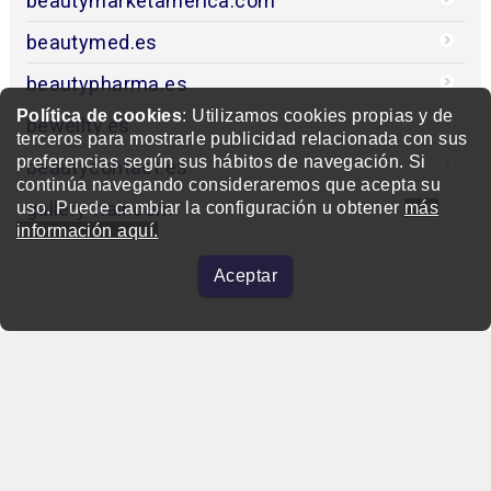
beautymarketamerica.com
beautymed.es
beautypharma.es
Política de cookies
: Utilizamos cookies propias y de
bewellty.es
terceros para mostrarle publicidad relacionada con sus
preferencias según sus hábitos de navegación. Si
beautycontact.es
continúa navegando consideraremos que acepta su
gallery-hair.com
uso. Puede cambiar la configuración u obtener
más
información aquí.
Aceptar
beautymarket.es