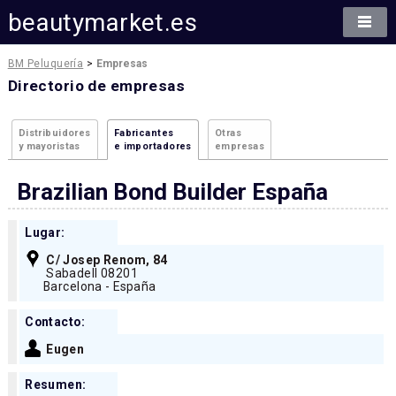
beautymarket.es
BM Peluquería
>
Empresas
Directorio de empresas
Distribuidores
Fabricantes
Otras
y mayoristas
e importadores
empresas
Brazilian Bond Builder España
Lugar:
C/ Josep Renom, 84
Sabadell 08201
Barcelona - España
Contacto:
Eugen
Resumen: