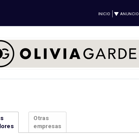
INICIO
ANUNCIO
es
Otras
dores
empresas