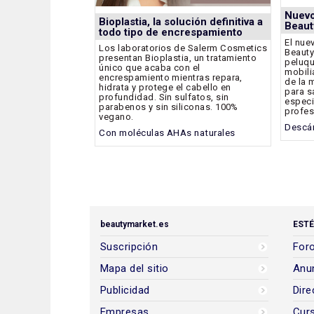
Nuevo
Bioplastia, la solución definitiva a
Beaut
todo tipo de encrespamiento
El nue
Los laboratorios de Salerm Cosmetics
Beauty
presentan Bioplastia, un tratamiento
peluqu
único que acaba con el
mobili
encrespamiento mientras repara,
de la 
hidrata y protege el cabello en
para s
profundidad. Sin sulfatos, sin
especi
parabenos y sin siliconas. 100%
profes
vegano.
Descár
Con moléculas AHAs naturales
beautymarket.es
ESTÉ
Suscripción
Foro
Mapa del sitio
Anun
Publicidad
Dire
Empresas
Cur