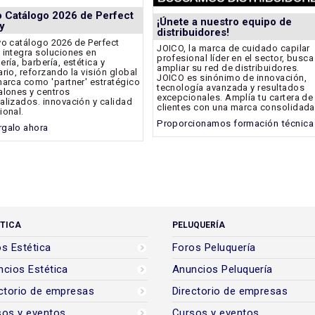
 Catálogo 2026 de Perfect
¡Únete a nuestro equipo de
y
distribuidores!
vo catálogo 2026 de Perfect
JOICO, la marca de cuidado capilar
 integra soluciones en
profesional líder en el sector, busca
ería, barbería, estética y
ampliar su red de distribuidores.
ario, reforzando la visión global
JOICO es sinónimo de innovación,
marca como 'partner' estratégico
tecnología avanzada y resultados
alones y centros
excepcionales. Amplía tu cartera de
alizados. innovación y calidad
clientes con una marca consolidada
ional.
Proporcionamos formación técnica
galo ahora
TICA
PELUQUERÍA
s Estética
Foros Peluquería
cios Estética
Anuncios Peluquería
ctorio de empresas
Directorio de empresas
sos y eventos
Cursos y eventos