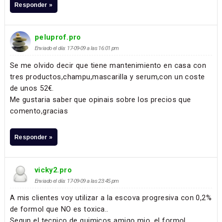
Responder »
peluprof.pro
Enviado el día: 17-09-09 a las 16:01 pm
Se me olvido decir que tiene mantenimiento en casa con
tres productos,champu,mascarilla y serum,con un coste
de unos 52€.
Me gustaria saber que opinais sobre los precios que
comento,gracias
Responder »
vicky2.pro
Enviado el día: 17-09-09 a las 23:45 pm
A mis clientes voy utilizar a la escova progresiva con 0,2%
de formol que NO es toxica..
Segun el tecnico de quimicos amigo mio, el formol