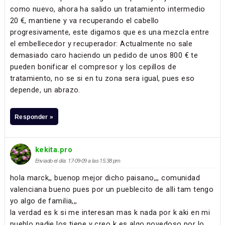
como nuevo, ahora ha salido un tratamiento intermedio
20 €, mantiene y va recuperando el cabello
progresivamente, este digamos que es una mezcla entre
el embellecedor y recuperador: Actualmente no sale
demasiado caro haciendo un pedido de unos 800 € te
pueden bonificar el compresor y los cepillos de
tratamiento, no se si en tu zona sera igual, pues eso
depende, un abrazo.
Responder »
kekita.pro
Enviado el día: 17-09-09 a las 15:38 pm
hola marck,, buenop mejor dicho paisano,,, comunidad
valenciana bueno pues por un pueblecito de alli tam tengo
yo algo de familia,,,
la verdad es k si me interesan mas k nada por k aki en mi
pueblo nadie los tiene y creo k es algo novedoso por lo