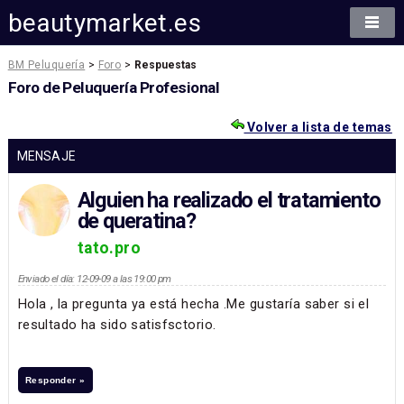
beautymarket.es
BM Peluquería
>
Foro
>
Respuestas
Foro de Peluquería Profesional
Volver a lista de temas
MENSAJE
Alguien ha realizado el tratamiento
de queratina?
tato.pro
Enviado el día: 12-09-09 a las 19:00 pm
Hola , la pregunta ya está hecha .Me gustaría saber si el
resultado ha sido satisfsctorio.
Responder »