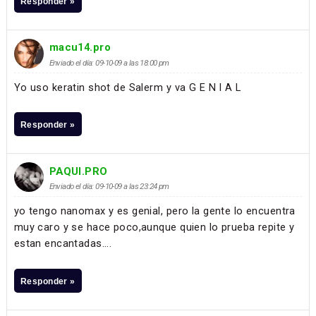
Responder »
macu14.pro
Enviado el día: 09-10-09 a las 18:00 pm
Yo uso keratin shot de Salerm y va G E N I A L
Responder »
PAQUI.PRO
Enviado el día: 09-10-09 a las 23:24 pm
yo tengo nanomax y es genial, pero la gente lo encuentra
muy caro y se hace poco,aunque quien lo prueba repite y
estan encantadas....
Responder »