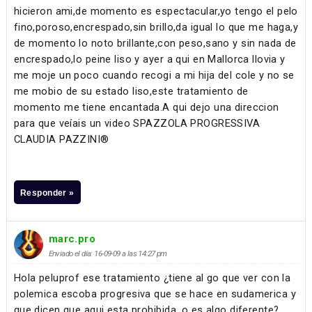
hicieron ami,de momento es espectacular,yo tengo el pelo
fino,poroso,encrespado,sin brillo,da igual lo que me haga,y
de momento lo noto brillante,con peso,sano y sin nada de
encrespado,lo peine liso y ayer a qui en Mallorca llovia y
me moje un poco cuando recogi a mi hija del cole y no se
me mobio de su estado liso,este tratamiento de
momento me tiene encantada.A qui dejo una direccion
para que veíais un video SPAZZOLA PROGRESSIVA
CLAUDIA PAZZINI®
Responder »
marc.pro
Enviado el día: 16-09-09 a las 14:27 pm
Hola peluprof ese tratamiento ¿tiene al go que ver con la
polemica escoba progresiva que se hace en sudamerica y
que dicen que aqui esta prohibida, o es algo diferente?.