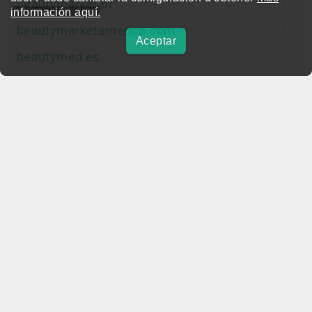
beautymarket.pt
información aquí.
beautymarketamerica.com
Aceptar
beautymed.es
beautypharma.es
bewellty.es
beautycontact.es
gallery-hair.com