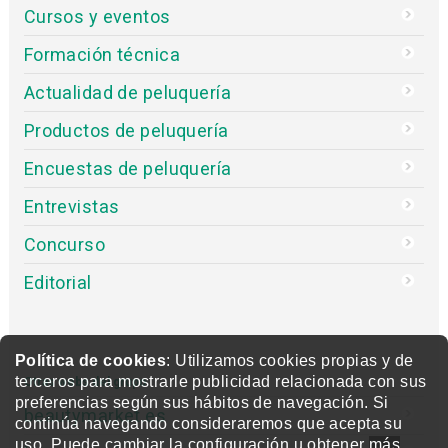
Cursos y eventos
Formación técnica
Actualidad de peluquería
Productos de peluquería
Encuestas de peluquería
Entrevistas
Concurso
Editorial
Política de cookies
: Utilizamos cookies propias y de
terceros para mostrarle publicidad relacionada con sus
Otras webs del grupo
preferencias según sus hábitos de navegación. Si
beautymarket.es
continúa navegando consideraremos que acepta su
uso. Puede cambiar la configuración u obtener
más