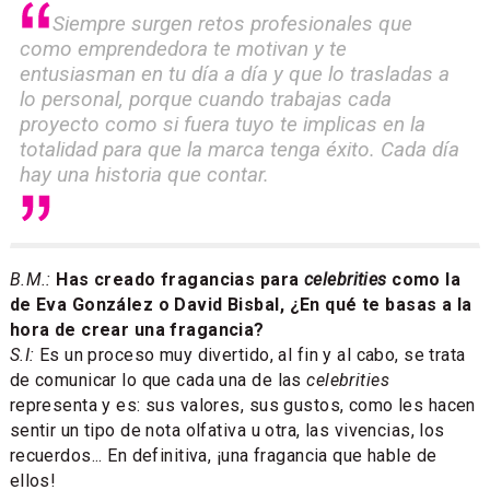
Siempre surgen retos profesionales que
como emprendedora te motivan y te
entusiasman en tu día a día y que lo trasladas a
lo personal, porque cuando trabajas cada
proyecto como si fuera tuyo te implicas en la
totalidad para que la marca tenga éxito. Cada día
hay una historia que contar.
B.M.:
Has creado fragancias para
celebrities
como la
de Eva González o David Bisbal, ¿En qué te basas a la
hora de crear una fragancia?
S.I:
Es un proceso muy divertido, al fin y al cabo, se trata
de comunicar lo que cada una de las
celebrities
representa y es: sus valores, sus gustos, como les hacen
sentir un tipo de nota olfativa u otra, las vivencias, los
recuerdos... En definitiva, ¡una fragancia que hable de
ellos!