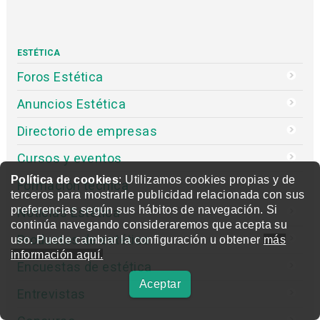
ESTÉTICA
Foros Estética
Anuncios Estética
Directorio de empresas
Cursos y eventos
Política de cookies
: Utilizamos cookies propias y de
Formación técnica
terceros para mostrarle publicidad relacionada con sus
preferencias según sus hábitos de navegación. Si
Noticias Estética
continúa navegando consideraremos que acepta su
Productos de estética
uso. Puede cambiar la configuración u obtener
más
información aquí.
Encuestas de estética
Aceptar
Entrevistas