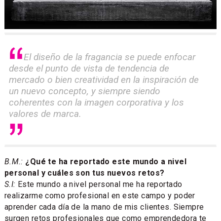
El diseño de la fragancia se puede enfocar
desde el punto de vista de tendencia de
mercado o bien creatividad en la inspiración de
un nuevo concepto, y siempre siendo
coherentes con la imagen corporativa y los
valores de marca.
B.M.:
¿Qué te ha reportado este mundo a nivel
personal y cuáles son tus nuevos retos?
S.I:
Este mundo a nivel personal me ha reportado
realizarme como profesional en este campo y poder
aprender cada día de la mano de mis clientes. Siempre
surgen retos profesionales que como emprendedora te