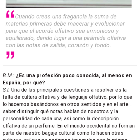
Cuando creas una fragancia la suma de
materias primeras debe macerar y evolucionar
para que el acorde olfativo sea armonioso y
equilibrado, dando lugar a una pirámide olfativa
con las notas de salida, corazón y fondo.
B.M.:
¿Es una profesión poco conocida, al menos en
España, por qué?
S.I:
Una de las principales cuestiones a resolver es la
falta de cultura olfativa y de lenguaje olfativo, por lo que
lo hacemos basándonos en otros sentidos y en el arte…
saber distinguir qué notas hablan de nosotros y la
personalidad de cada una, así como la descripción
olfativa de un perfume. En el mundo occidental no forman
parte de nuestro bagaje cultural como lo hacen otras