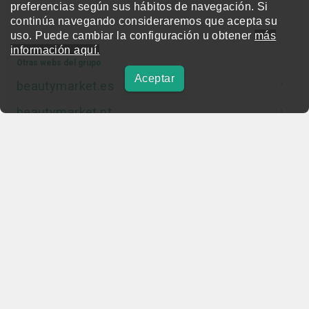
preferencias según sus hábitos de navegación. Si
continúa navegando consideraremos que acepta su
uso. Puede cambiar la configuración u obtener
más
información aquí.
Otras webs del grupo
Aceptar
beautymarket.es
beautymarket.pt
beautymarketamerica.com
beautymed.es
beautypharma.es
bewellty.es
beautycontact.es
gallery-hair.com