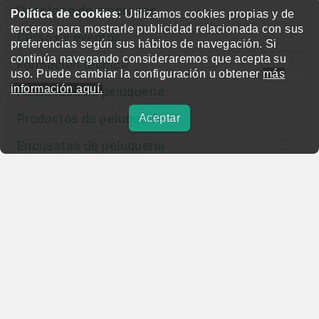
Directorio de empresas
Política de cookies
: Utilizamos cookies propias y de
terceros para mostrarle publicidad relacionada con sus
Cursos y eventos
preferencias según sus hábitos de navegación. Si
continúa navegando consideraremos que acepta su
Formación técnica
uso. Puede cambiar la configuración u obtener
más
información aquí.
Actualidad de peluquería
Productos de peluquería
Aceptar
Encuestas de peluquería
Entrevistas
Concurso
Editorial
Otras webs del grupo