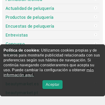
Actualidad de peluquería
Productos de peluquería
Encuestas de peluquería
Entrevistas
Concurso
Política de cookies
: Utilizamos cookies propias y de
Editorial
terceros para mostrarle publicidad relacionada con sus
preferencias según sus hábitos de navegación. Si
continúa navegando consideraremos que acepta su
uso. Puede cambiar la configuración u obtener
más
información aquí.
Otras webs del grupo
beautymarket.es
Aceptar
beautymarket.pt
beautymarketamerica.com