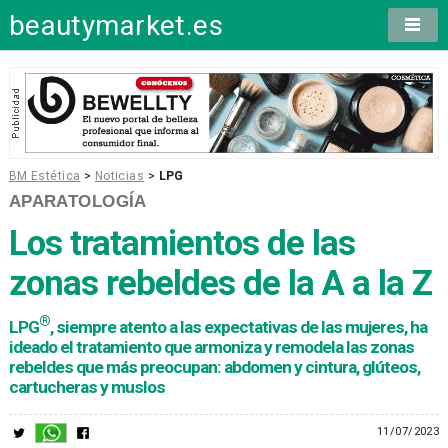
beautymarket.es
BM Estética
>
Noticias
>
LPG
APARATOLOGÍA
Los tratamientos de las
zonas rebeldes de la A a la Z
®
LPG
, siempre atento a las expectativas de las mujeres, ha
ideado el tratamiento que armoniza y remodela las zonas
rebeldes que más preocupan: abdomen y cintura, glúteos,
cartucheras y muslos
11/07/2023