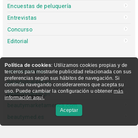
Encuestas de peluquería
Entrevistas
Concurso
Editorial
Política de cookies
: Utilizamos cookies propias y de
terceros para mostrarle publicidad relacionada con sus
Otras webs del grupo
preferencias según sus hábitos de navegación. Si
beautymarket.es
continúa navegando consideraremos que acepta su
uso. Puede cambiar la configuración u obtener
más
beautymarket.pt
información aquí.
beautymarketamerica.com
Aceptar
beautymed.es
beautypharma.es