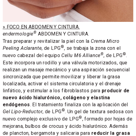
» FOCO EN ABDOMEN Y CINTURA.
®
endermologie
ABDOMEN Y CINTURA.
Tras preparar y revitalizar la piel con la
Crema Micro
®
Peeling Aclarante
, de LPG
, se trabaja la zona con el
®
®
nuevo cabezal del equipo
Cellu M6 Alliance
, de LPG
.
Este incorpora un rodillo y una válvula motorizados, que
realizan un masaje mecánico y una aspiración secuencial
sincronizada que permite movilizar y liberar la grasa
localizada, activar el sistema circulatoria y el drenaje
linfático, y estimular a los fibroblastos para
producir de
nuevo ácido hialurónico, colágeno y elastina
endógenos
. El tratamiento finaliza con la aplicación del
®
Gel Lipo-Reductor
, de LPG
. Un gel de textura sedosa con
®
nuevo complejo exclusivo de LPG
, formado por hojas de
mejorana, bulbos de crocus y ácido hialurónico. Además
de plancton, bergamota y salicaria para
reducir la grasa