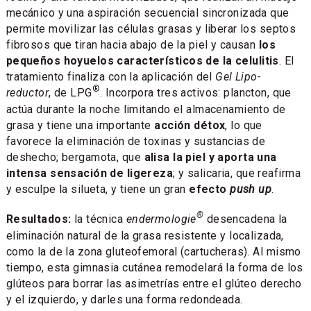
mecánico y una aspiración secuencial sincronizada que
permite movilizar las células grasas y liberar los septos
fibrosos que tiran hacia abajo de la piel y causan
los
pequeños hoyuelos característicos de la celulitis
. El
tratamiento finaliza con la aplicación del
Gel Lipo-
®
reductor
, de LPG
. Incorpora tres activos: plancton, que
actúa durante la noche limitando el almacenamiento de
grasa y tiene una importante
acción détox
, lo que
favorece la eliminación de toxinas y sustancias de
deshecho; bergamota, que
alisa la piel y aporta una
intensa sensación de ligereza
; y salicaria, que reafirma
y esculpe la silueta, y tiene un gran
efecto
push up
.
®
Resultados:
la técnica
endermologie
desencadena la
eliminación natural de la grasa resistente y localizada,
como la de la zona gluteofemoral (cartucheras). Al mismo
tiempo, esta gimnasia cutánea remodelará la forma de los
glúteos para borrar las asimetrías entre el glúteo derecho
y el izquierdo, y darles una forma redondeada.