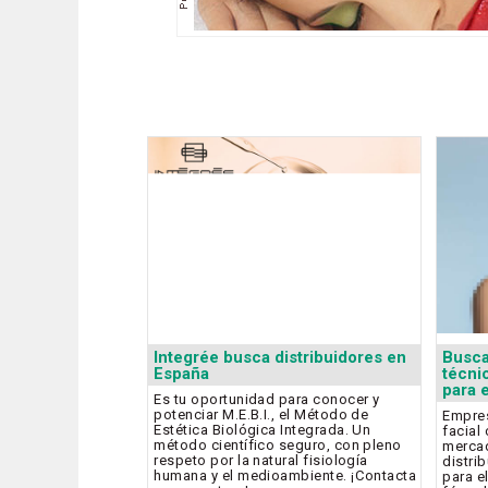
Integrée busca distribuidores en
Busca
España
técni
para 
Es tu oportunidad para conocer y
potenciar M.E.B.I., el Método de
Empres
Estética Biológica Integrada. Un
facial
método científico seguro, con pleno
mercad
respeto por la natural fisiología
distri
humana y el medioambiente. ¡Contacta
para e