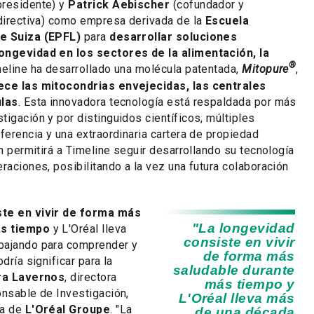
presidente) y
Patrick Aebischer
(cofundador y
 directiva) como empresa derivada de la
Escuela
de Suiza (EPFL)
para
desarrollar soluciones
ongevidad en los sectores de la alimentación, la
®
eline ha desarrollado una molécula patentada,
Mitopure
,
ece las mitocondrias envejecidas, las centrales
ulas
. Esta innovadora tecnología está respaldada por más
tigación y por distinguidos científicos, múltiples
ferencia y una extraordinaria cartera de propiedad
ón permitirá a Timeline seguir desarrollando su tecnología
raciones, posibilitando a la vez una futura colaboración
ste en vivir de forma más
"La longevidad
ás tiempo
y L'Oréal lleva
consiste en vivir
bajando para comprender y
de forma más
dría significar para la
saludable durante
ra Lavernos
, directora
más tiempo y
onsable de Investigación,
L'Oréal lleva más
ía de
L'Oréal Groupe
. "La
de una década