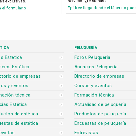
servicio. ¿Te sumas?
as exclusivas.
Epilfree llega donde el láser no pue
a el formulario
TICA
PELUQUERÍA
s Estética
Foros Peluquería
cios Estética
Anuncios Peluquería
ctorio de empresas
Directorio de empresas
sos y eventos
Cursos y eventos
mación técnica
Formación técnica
cias Estética
Actualidad de peluquería
uctos de estética
Productos de peluquería
estas de estética
Encuestas de peluquería
evistas
Entrevistas