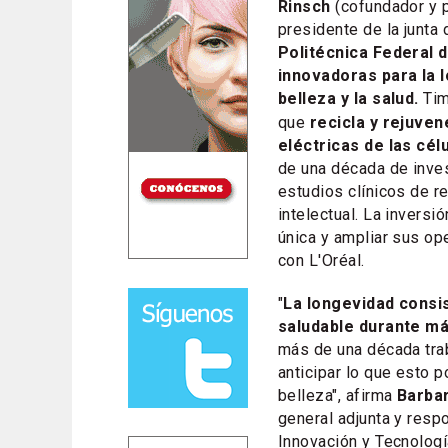
Rinsch
(cofundador y 
presidente de la junta
Politécnica Federal 
innovadoras para la l
belleza y la salud.
Tim
que
recicla y rejuven
eléctricas de las cél
de una década de inves
estudios clínicos de re
intelectual. La inversi
única y ampliar sus ope
con L'Oréal.
"
La longevidad consi
saludable durante m
más de una década tra
anticipar lo que esto po
belleza", afirma
Barba
general adjunta y resp
Innovación y Tecnolog