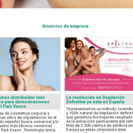
Anuncios de empresa
mos distribuidor más
La revolución en Depilación
co para demostraciones
Definitiva ya está en España
el País Vasco
Te presentamos un método cosmét
y 100% natural de depilación definit
a de cosmética corporal y
que garantiza los mejores resultad
 con años de implantación en el
en la extracción permanente del vell
o español busca comercial y/o
Más de 2.500 centros de estética en
buidor más técnico comercial
Europa ya están ofreciendo este
l País Vasco. Tecnología única,