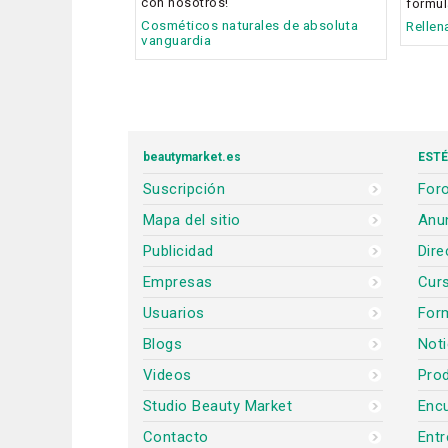
con nosotros!
fórmul
Cosméticos naturales de absoluta
Rellen
vanguardia
beautymarket.es
ESTÉ
Suscripción
Foro
Mapa del sitio
Anun
Publicidad
Dire
Empresas
Cur
Usuarios
For
Blogs
Noti
Videos
Prod
Studio Beauty Market
Encu
Contacto
Entr