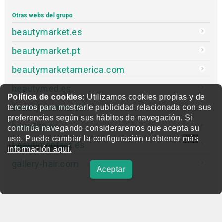
Otras webs del grupo
beautymarket.es
beautymarket.pt
beautymarketamerica.com
beautymed.es
Política de cookies
: Utilizamos cookies propias y de
beautypharma.es
terceros para mostrarle publicidad relacionada con sus
preferencias según sus hábitos de navegación. Si
bewellty.es
continúa navegando consideraremos que acepta su
uso. Puede cambiar la configuración u obtener
más
beautycontact.es
información aquí.
gallery-hair.com
Aceptar