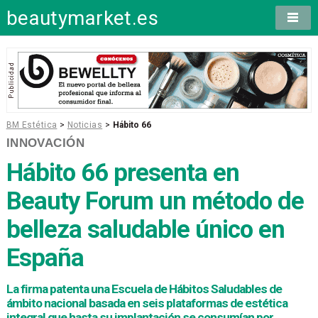
beautymarket.es
BM Estética
>
Noticias
>
Hábito 66
INNOVACIÓN
Hábito 66
presenta en
Beauty Forum un método de
belleza saludable único en
España
La firma patenta una Escuela de Hábitos Saludables de
ámbito nacional basada en seis plataformas de estética
integral que hasta su implantación se consumían por