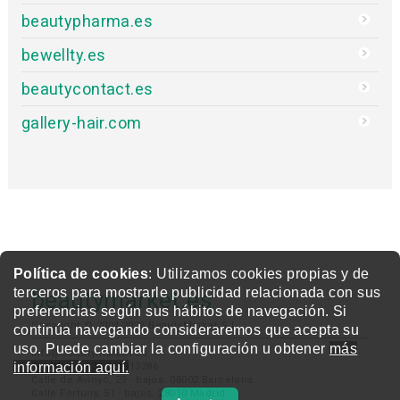
beautypharma.es
bewellty.es
beautycontact.es
gallery-hair.com
Política de cookies
: Utilizamos cookies propias y de
terceros para mostrarle publicidad relacionada con sus
beautymarket.es
preferencias según sus hábitos de navegación. Si
Copyright © 2004-2026 BeautyMarket S.L.
continúa navegando consideraremos que acepta su
uso. Puede cambiar la configuración u obtener
más
info@beautymarket.es
información aquí.
Tel./Wsp.: +34 661913286
Calle de Avinyó, 29 - bajos. 08002 Barcelona
Calle Fortuny, 51 - bajos. 28010 Madrid