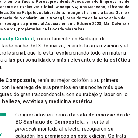
 el premio a Susana Pérez, presidenta Asociación de Empresarias de
 gerente de Exclusivas Global Concept SA; Ana Mancebo, al frente de
eza; Sonia Felpete, colaboradora, recoge el premio a Laura Gómez,
lneario de Mondariz; Julia Novegil, presidenta de la Asociación de
uien recogía su premio al Asociacionismo Edición 2023; Mar Calviño y
sa Verde, propietarias de la Academia Celma.
eauty Contact
, concretamente en Santiago de
 tarde noche del 3 de marzo, cuando la organización y el
profesional, que lo está revolucionando todo en materia
ba a
las personalidades más relevantes de la estética
a
.
 de Compostela
, tenía su mejor colofón a su primera
, con la entrega de sus premios en una noche más que
guras de gran trascendencia, con su trabajo y labor en lo
a belleza, estética y medicina estética
.
Congregados en torno a
la sala de innovación de
BC Santiago de Compostela
, y frente al
photocall
montado al efecto, recogieron su
s
galardón los premiados en esta edición. Se trata