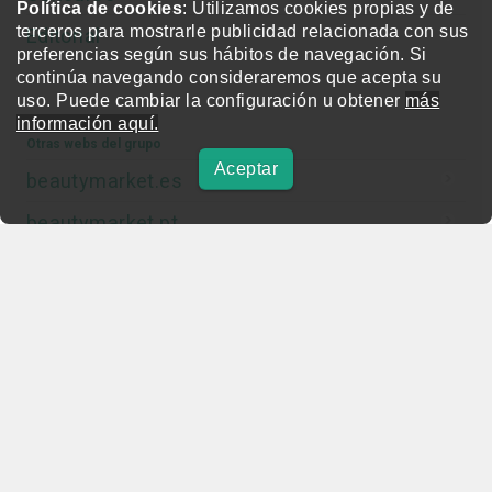
Política de cookies
: Utilizamos cookies propias y de
terceros para mostrarle publicidad relacionada con sus
Editorial
preferencias según sus hábitos de navegación. Si
continúa navegando consideraremos que acepta su
uso. Puede cambiar la configuración u obtener
más
información aquí.
Otras webs del grupo
Aceptar
beautymarket.es
beautymarket.pt
beautymarketamerica.com
beautymed.es
beautypharma.es
bewellty.es
beautycontact.es
gallery-hair.com