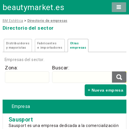
beautymarket.es
BM Estética
>
Directorio de empresas
Directorio del sector
Distribuidores
Fabricantes
Otras
y mayoristas
e importadores
empresas
Empresas del sector.
Zona:
Buscar:
+ Nueva empresa
Empresa
Sausport
Sausport es una empresa dedicada a la comercialización