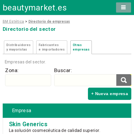
beautymarket.es
BM Estética
>
Directorio de empresas
Directorio del sector
Distribuidores
Fabricantes
Otras
y mayoristas
e importadores
empresas
Empresas del sector.
Zona:
Buscar:
+ Nueva empresa
Empresa
Skin Generics
La solución cosmecéutica de calidad superior.