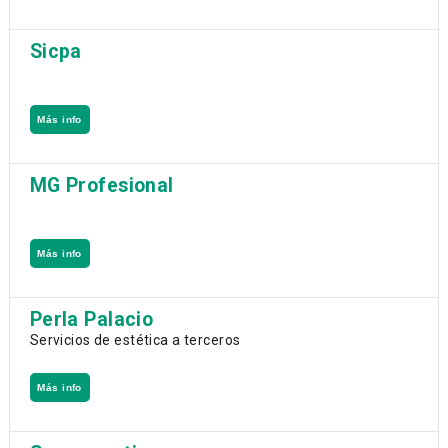
Sicpa
Más info
MG Profesional
Más info
Perla Palacio
Servicios de estética a terceros
Más info