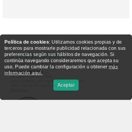
Política de cookies
: Utilizamos cookies propias y de
terceros para mostrarle publicidad relacionada con sus
beautymarket.es
preferencias según sus hábitos de navegación. Si
continúa navegando consideraremos que acepta su
Copyright © 2004-2026 BeautyMarket S.L.
uso. Puede cambiar la configuración u obtener
más
información aquí.
info@beautymarket.es
Tel./Wsp.: +34 661913286
Calle de Avinyó, 29 - bajos. 08002 Barcelona
Aceptar
Calle Fortuny, 51 - bajos. 28010 Madrid
Aviso legal