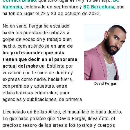
Contact Bilbao
, que tuvo lugar el 14 y 15 de mayo,
BC
Valencia
, celebrado en septiembre y
BC Barcelona
, que
ha tenido lugar el 22 y 23 de octubre de 2023.
No en vano, Fergar ha escalado
hasta los puestos de cabeza, a
golpe de vocación y trabajo bien
hecho, convirtiéndose en
uno de
los profesionales que más
tienen que decir en el panorama
actual del
make-up
. Estilista por
vocación que le nace de dentro y
expresa como nadie, hacia fuera,
David Fergar.
con premios y apuestas, entre
ellas distintas editoriales, para
agencias y publicaciones, de primera.
Licenciado en Bellas Artes, el maquillaje le baila dentro.
Lo que hace posible que "David Fergar, lleva éste, el
precioso tesoro de las artes a los rostros y cuerpos