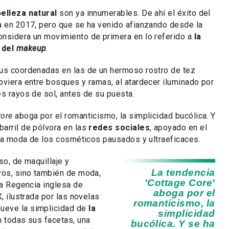
belleza natural
son ya innumerables. De ahí el éxito del
ya en 2017, pero que se ha venido afianzando desde la
onsidera un movimiento de primera en lo referido a
la
 del
makeup
.
s coordenadas en las de un hermoso rostro de tez
oviera entre bosques y ramas, al atardecer iluminado por
es rayos de sol, antes de su puesta.
Core
aboga por el romanticismo, la simplicidad bucólica. Y
arril de pólvora en las
redes sociales
, apoyado en el
y la moda de los cosméticos pausados y ultraeficaces.
so, de maquillaje y
La tendencia
vos, sino también de moda,
'Cottage Core'
la Regencia inglesa de
aboga por el
X, ilustrada por las novelas
romanticismo, la
mueve la simplicidad de
la
simplicidad
n todas sus facetas, una
bucólica. Y se ha