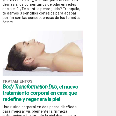
¿Estás en crisis? ¿Te amargan y afectan en
demasía los comentarios de odio en redes
sociales? ¿Te sientes perseguido? Tranquilo,
te damos 3 sencillos consejos para acabar
por fin con las consecuencias de los temidos
haters
TRATAMIENTOS
Body Transformation Duo
, el nuevo
tratamiento corporal en casa que
redefine y regenera la piel
Una rutina corporal en dos pasos diseñada
para mejorar visiblemente la firmeza,
hidratación y textura de la piel desde casa.