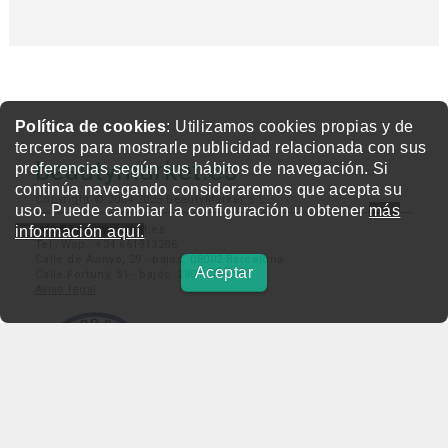
Política de cookies
: Utilizamos cookies propias y de
terceros para mostrarle publicidad relacionada con sus
beautymarket.es
preferencias según sus hábitos de navegación. Si
continúa navegando consideraremos que acepta su
Copyright © 2004-2026 BeautyMarket S.L.
uso. Puede cambiar la configuración u obtener
más
info@beautymarket.es
información aquí.
Tel./Wsp.: +34 661913286
Calle de Avinyó, 29 - bajos. 08002 Barcelona
Aceptar
Calle Fortuny, 51 - bajos. 28010 Madrid
Aviso legal