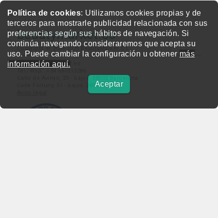
Política de cookies
: Utilizamos cookies propias y de
terceros para mostrarle publicidad relacionada con sus
beautymarket.es
preferencias según sus hábitos de navegación. Si
continúa navegando consideraremos que acepta su
Copyright © 2004-2026 BeautyMarket S.L.
uso. Puede cambiar la configuración u obtener
más
información aquí.
info@beautymarket.es
Tel./Wsp.: +34 661913286
Calle de Avinyó, 29 - bajos. 08002 Barcelona
Aceptar
Calle Fortuny, 51 - bajos. 28010 Madrid
Aviso legal