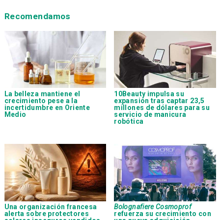
Recomendamos
La belleza mantiene el
10Beauty impulsa su
crecimiento pese a la
expansión tras captar 23,5
incertidumbre en Oriente
millones de dólares para su
Medio
servicio de manicura
robótica
Una organización francesa
Bolognafiere Cosmoprof
alerta sobre protectores
refuerza su crecimiento con