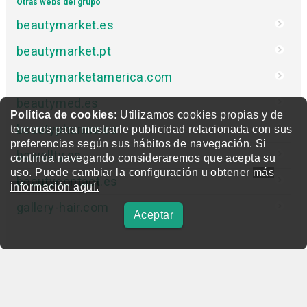
Otras webs del grupo
beautymarket.es
beautymarket.pt
beautymarketamerica.com
beautymed.es
Política de cookies
: Utilizamos cookies propias y de
beautypharma.es
terceros para mostrarle publicidad relacionada con sus
preferencias según sus hábitos de navegación. Si
bewellty.es
continúa navegando consideraremos que acepta su
uso. Puede cambiar la configuración u obtener
más
beautycontact.es
información aquí.
gallery-hair.com
Aceptar