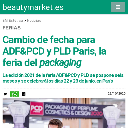
beautymarket.es
BM Estética
>
Noticias
FERIAS
Cambio de fecha para
ADF&PCD y PLD Paris, la
feria del
packaging
La edición 2021 de la feria ADF&PCD y PLD se pospone seis
meses y se celebrará los días 22 y 23 de junio, en París
22/10/2020