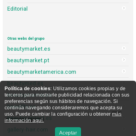
Editorial
Otras webs del grupo
beautymarket.es
beautymarket.pt
beautymarketamerica.com
beautymed.es
Política de cookies
: Utilizamos cookies propias y de
beautypharma.es
terceros para mostrarle publicidad relacionada con sus
preferencias según sus hábitos de navegación. Si
bewellty.es
continúa navegando consideraremos que acepta su
uso. Puede cambiar la configuración u obtener
más
beautycontact.es
información aquí.
gallery-hair.com
Aceptar