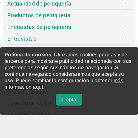
Actualidad de peluquería
Productos de peluquería
Encuestas de peluquería
Entrevistas
Concurso
Política de cookies
: Utilizamos cookies propias y de
terceros para mostrarle publicidad relacionada con sus
Editorial
preferencias según sus hábitos de navegación. Si
continúa navegando consideraremos que acepta su
uso. Puede cambiar la configuración u obtener
más
información aquí.
Otras webs del grupo
Aceptar
beautymarket.es
beautymarket.pt
beautymarketamerica.com
beautymed.es