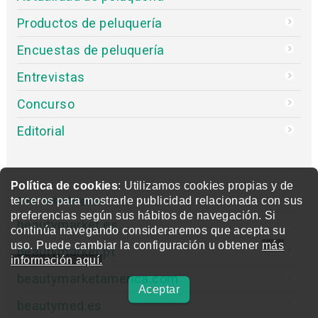
Productos de peluquería
Encuestas de peluquería
Entrevistas
Concurso
Editorial
Política de cookies
: Utilizamos cookies propias y de
terceros para mostrarle publicidad relacionada con sus
Otras webs del grupo
preferencias según sus hábitos de navegación. Si
beautymarket.es
continúa navegando consideraremos que acepta su
uso. Puede cambiar la configuración u obtener
más
beautymarket.pt
información aquí.
beautymarketamerica.com
Aceptar
beautymed.es