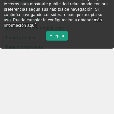
Otras webs del grupo
terceros para mostrarle publicidad relacionada con sus
beautymarket.es
preferencias según sus hábitos de navegación. Si
continúa navegando consideraremos que acepta su
beautymarket.pt
uso. Puede cambiar la configuración u obtener
más
información aquí.
beautymarketamerica.com
Aceptar
beautymed.es
beautypharma.es
bewellty.es
beautycontact.es
gallery-hair.com