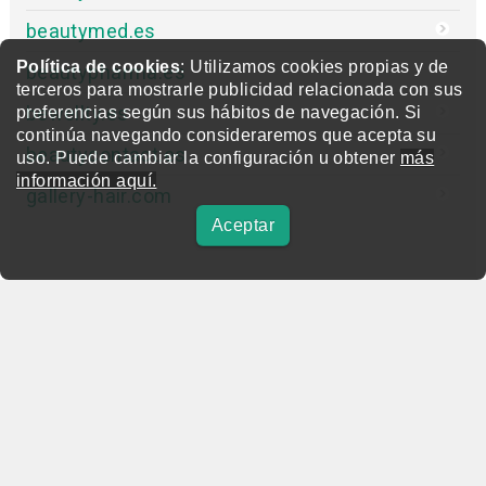
beautymed.es
Política de cookies
: Utilizamos cookies propias y de
beautypharma.es
terceros para mostrarle publicidad relacionada con sus
bewellty.es
preferencias según sus hábitos de navegación. Si
continúa navegando consideraremos que acepta su
beautycontact.es
uso. Puede cambiar la configuración u obtener
más
información aquí.
gallery-hair.com
Aceptar
beautymarket.es
Copyright © 2004-2026 BeautyMarket S.L.
info@beautymarket.es