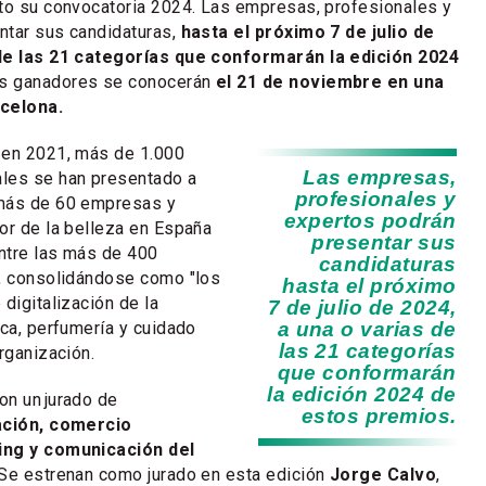
rto su convocatoria 2024. Las empresas, profesionales y
ntar sus candidaturas,
hasta el próximo 7 de julio de
 de las 21 categorías que conformarán la edición 2024
os ganadores se conocerán
el 21 de noviembre en una
rcelona.
 en 2021, más de 1.000
Las empresas,
les se han presentado a
profesionales y
 más de 60 empresas y
expertos podrán
or de la belleza en España
presentar sus
ntre las más de 400
candidaturas
s, consolidándose como "los
hasta el próximo
digitalización de la
7 de julio de 2024,
ica, perfumería y cuidado
a una o varias de
las 21 categorías
rganización.
que conformarán
la edición 2024 de
on un jurado de
estos premios.
zación, comercio
ing y comunicación del
 Se estrenan como jurado en esta edición
Jorge Calvo
,