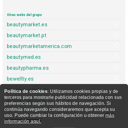
Otras webs del grupo
beautymarket.es
beautymarket.pt
beautymarketamerica.com
beautymed.es
beautypharma.es
bewellty.es
beautycontact.es
Política de cookies
: Utilizamos cookies propias y de
terceros para mostrarle publicidad relacionada con sus
gallery-hair.com
preferencias según sus hábitos de navegación. Si
continúa navegando consideraremos que acepta su
uso. Puede cambiar la configuración u obtener
más
información aquí.