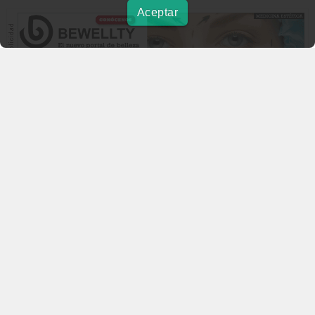
Aceptar
beautymarket.es
Copyright © 2004-2026 BeautyMarket S.L.
info@beautymarket.es
Tel./Wsp.: +34 661913286
Calle de Avinyó, 29 - bajos. 08002 Barcelona
Calle Fortuny, 51 - bajos. 28010 Madrid
Aviso legal