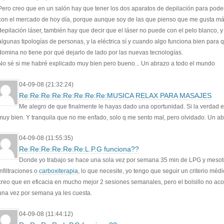
Pero creo que en un salón hay que tener los dos aparatos de depilación para pode
con el mercado de hoy día, porque aunque soy de las que pienso que me gusta má
depilación láser, también hay que decir que el láser no puede con el pelo blanco, y
algunas tipologías de personas, y la eléctrica sí y cuando algo funciona bien para q
domina no tiene por qué dejarlo de lado por las nuevas tecnologías.
No sé si me habré explicado muy bien pero bueno... Un abrazo a todo el mundo
04-09-08 (21:32:24)
Re:Re:Re:Re:Re:Re:Re:Re:MUSICA RELAX PARA MASAJES
Me alegro de que finalmente le hayas dado una oportunidad. Si la verdad e
muy bien. Y tranquila que no me enfado, solo q me sento mal, pero olvidado. Un a
04-09-08 (11:55:35)
Re:Re:Re:Re:Re:Re:L.P.G funciona??
Donde yo trabajo se hace una sola vez por semana 35 min de LPG y mesot
infiltraciones o
carboxiterapia
, lo que necesite, yo tengo que seguir un criterio médi
creo que en eficacia en mucho mejor 2 sesiones semanales, pero el bolsillo no a
una vez por semana ya les cuesta.
04-09-08 (11:44:12)