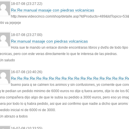
18-07-08 (23:27:22)
Re:Re:manual masaje con piedras volcanicas
http://www.videocinco.com/shop/detalle.asp?IdProducts=489&IdTopics=53
Ahi va jejejeje
18-07-08 (23:27:00)
Re:manual masaje con piedras volcanicas
Hola sue te mando un enlace donde encontraras libros y dvd\s de todo tipo
tecnicas, pero con este veras directamente lo que te interesa de las piedras.
Un saludo
16-07-08 (10:40:26)
Re:Re:Re:Re:Re:Re:Re:Re:Re:Re:Re:Re:Re:Re:Re:Re:Re:Re:R
bueno para q se calmen los animos y sin confusiones, yo comente que cono
q te pedian un pedido minimo de 6000 euros no dije q fuera aroms, dije lo de los 
una compañera dijo algo de que le subia su pedido a 3000 euros, pero eso yo ima
sera por todo lo q habra pedido, asi que asi confirmo que nadie a dicho que aroms 
pedido inicial ni de 6000 ni de 3000.
Un abrazo a todos
16-07-08 (10:33:55)