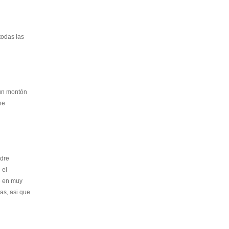
todas las
 un montón
he
adre
 el
e en muy
as, asi que