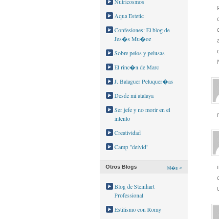
Nutricosmos
Aqua Estetic
Confesiones: El blog de
Jes�s Mu�oz
Sobre pelos y pelusas
El rinc�n de Marc
J. Balaguer Peluquer�as
Desde mi atalaya
Ser jefe y no morir en el
intento
Creatividad
Camp "deivid"
Otros Blogs
M�s «
Blog de Steinhart
Professional
Estilismo con Romy