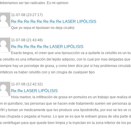
deberiamos ser tan radicales. Es mi opinion
11-07-08 (23:27:17)
Re:Re:Re:Re:Re:Re:Re:Re:LASER LIPÓLISIS
Que yo sepa el lipolaser no deja cicatriz
11-07-08 (21:43:48)
Re:Re:Re:Re:Re:Re:LASER LIPÓLISIS
Exacto begoa, el creer que una liposucción va a quitarte la celulitis es un b
la celulitis es una inflamación del tejido adiposo, con lo cual por mas delgadas qu
siempre hay un porcetaje de grasa, y como bien dice javi si hay problemas circulato
linfaticos va haber celulitis con y sin cirugia de cualquier tipo
11-07-08 (12:42:32)
Re:Re:LASER LIPÓLISIS
Hola marbor, la infiltración de grasa en pomulos es un trabajo que realiza e
en el quirofano, las personas que se hacen este tratamiento suelen ser personas q
VIH y toman un medicamente que les produce una lipodistrofia, por eso se les ve c
mas chupada o pegada al hueso. Lo que se es que te extraen grasa de otra parte d
la centrifugan para que quede bien limpia y la inyectan en la zona inferior de los p