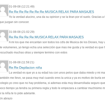
01-09-08 (12:21:49)
Re:Re:Re:Re:Re:Re:Re:MUSICA RELAX PARA MASAJES
Yo la verdad alucino, una da su opinion y se la tiran por el suelo. Gracias a 
que juzgan sin conocer.
31-08-08 (21:02:29)
Re:Re:Re:Re:Re:MUSICA RELAX PARA MASAJES
A mi los que me encantan son todos los cd\s de Musica de los Dioses, hay
de volumenes, yo tengo echa una selección que mas me gusta y la verdad es que 
escuchado muchas otras y siempre termino con estos
31-08-08 (11:59:21)
Re:Re:Depilacion niña
La verdad es que yo a su edad iva con unos pelos que daba miedo y mi m
también me llevo, se pasa muy mal cuando eres la unica y ya es motivo de burla en
colegio.yo creo que no hay problema, si ademas esta muy desarrollada seguro qu
poco tiempo ya tendra su primera regla y todo le empezara a cambiar muchisimo m
si la niña te lo pide adelante.
Un abrazo