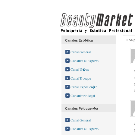
Los p
Canales Est�tica
Canal General
Consulta al Experto
Canal U�as
Canal Trueque
Canal Exposici�n
Consultorio legal
Canales Peluquer�a
Canal General
Consulta al Experto