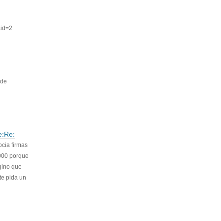
&id=2
 de
e:Re:
cia firmas
6000 porque
gino que
te pida un