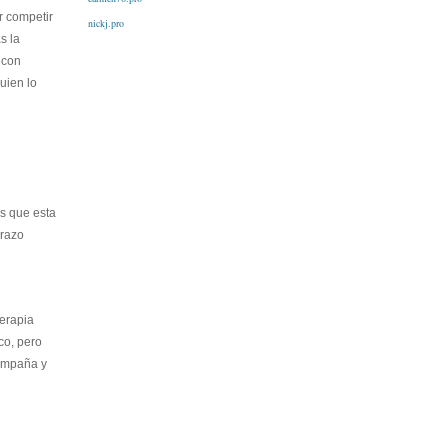
r competir
nickj.pro
s la
 con
uien lo
s que esta
brazo
erapia
co, pero
compaña y