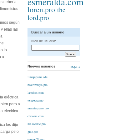
esmeralda.com
os debería
loren.pro
the
imenticios.
lord.pro
ínimos según
y ellas las
Buscar a un usuario
la
Nick de usuario:
me
o lo
n a
Nuevos usuarios
M�s «
limajupama.edu
beatrizmayo.pro
lamdors.com
a eléctrica
terapeuta.pro
 bien pero a
marañasperru.pro
a electrica
eraecom.com
nat-recalde.pro
ca les dijo
scarga pelo
gmc.pro
carmen76.pro