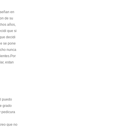
nseñan en
son de su
chos años,
cidi que si
que decidi
ue se pone
 echo nunca
ientes.Por
ar, estan
al puedo
de grado
y pedicura
 creo que no