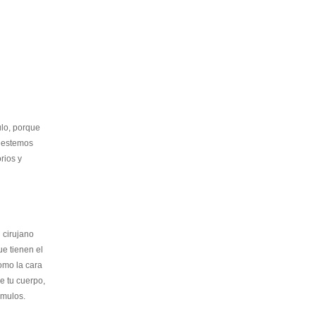
ulo, porque
e estemos
rios y
l cirujano
ue tienen el
omo la cara
e tu cuerpo,
omulos.