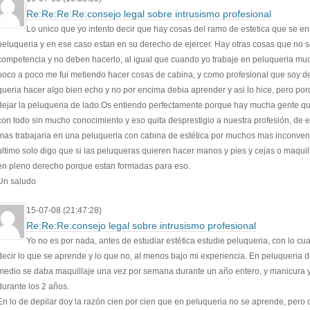
Re:Re:Re:Re:consejo legal sobre intrusismo profesional
Lo unico que yo intento decir que hay cosas del ramo de estetica que se e
peluqueria y en ese caso estan en su derecho de ejercer. Hay otras cosas que no 
competencia y no deben hacerlo, al igual que cuando yo trabaje en peluqueria mu
poco a poco me fui metiendo hacer cosas de cabina, y como profesional que soy de
queria hacer algo bien echo y no por encima debia aprender y asi lo hice, pero por
dejar la peluqueria de lado.Os entiendo perfectamente porque hay mucha gente q
con todo sin mucho conocimiento y eso quita desprestigio a nuestra profesión, de
mas trabajaria en una peluqueria con cabina de estética por muchos mas inconven
ultimo solo digo que si las peluqueras quieren hacer manos y pies y cejas o maquill
en pleno derecho porque estan formadas para eso.
Un saludo
15-07-08 (21:47:28)
Re:Re:Re:consejo legal sobre intrusismo profesional
Yo no es por nada, antes de estudiar estética estudie peluqueria, con lo cu
decir lo que se aprende y lo que no, al menos bajo mi experiencia. En peluqueria 
medio se daba maquillaje una vez por semana durante un año entero, y manicura 
durante los 2 años.
En lo de depilar doy la razón cien por cien que en peluqueria no se aprende, pero