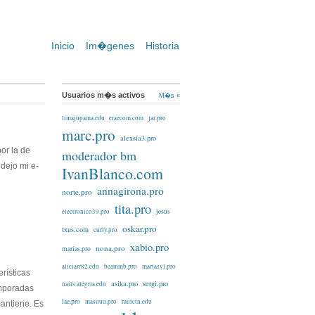
Inicio
Im�genes
Historia
Usuarios m�s activos
M�s «
limajupama.edu
eraecom.com
jar.pro
marc.pro
alexsia3.pro
por la de
moderador bm
dejo mi e-
IvanBlanco.com
annagirona.pro
norte.pro
tita.pro
electronico39.pro
jesus
oskar.pro
txus.com
curly.pro
xabio.pro
nona.pro
marias.pro
aliciarr82.edu
beammb.pro
martasvl.pro
rísticas
asika.pro
sergi.pro
nails alegría.edu
emporadas
lae.pro
masuuu.pro
raulctn.edu
mantiene. Es