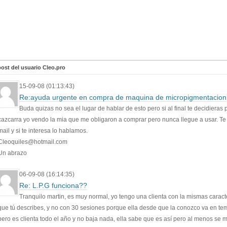
ost del usuario Cleo.pro
15-09-08 (01:13:43)
Re:ayuda urgente en compra de maquina de micropigmentacion
Buda quizas no sea el lugar de hablar de esto pero si al final te decidieras 
cazcarra yo vendo la mia que me obligaron a comprar pero nunca llegue a usar. Te 
mail y si te interesa lo hablamos.
Cleoquiles@hotmail.com
Un abrazo
06-09-08 (16:14:35)
Re: L.P.G funciona??
Tranquilo martin, es muy normal, yo tengo una clienta con la mismas caracte
que tú describes, y no con 30 sesiones porque ella desde que la conozco va en t
pero es clienta todo el año y no baja nada, ella sabe que es así pero al menos se 