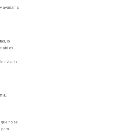
 y ayudan a
as, lo
e ahí es
lo evitaría
mia
.
s que no se
r pero