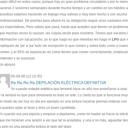
super dificil en estos casos, porque hay un gran problema circulatorio y por lo men
hacerse 2 sesiones semanales durante mucho tiempo y un cambio en los hábitos al
Nosotras estamos haciendo un trabajo muy valioso y muy bien hecho y con mucha
profesionalidad. De puertas para afuera es su obligación seguir unos cuidados m
sus expectativas. Pero sabes que pasa, hasta que acepten que tienen un problema 
que muchas veces lo causan, las culpas serán para nosotros. Tienes que sacarles 
información con sacacorcho, yo lo que hago es que mientras les hago el
LPG
que 
expliquen de 'pe' a 'pa' todo sin excepción lo que comen y sobre todo como y cuand
comen, y el 95% se equivocan en como tienen que comer correctamente, empieza
entender y se suavizan.
Un abrazo.
05-09-08 (12:10:35)
Re:Re:Re:Re:DEPILACIÓN ELÉCTRICA DEFINITIVA
Yo cuando estudié estética que terminé hace un año nos enseñaron a usar l
y la verdad es que para dominarla es todo un arte. Lo cierto es que si funciona muy
mi modo de ver hoy en día por ejemplo es una tortura hacerse piernas enteras con l
si puedes optar al láser y eres un buen candidato.
Yo cuando era una pipiola y empece a depilarme, como mi madre se hacia la eléctri
que me hicieran una sesión a ver que tal la aceptaba, y una y no más, aguantar de
a pelo es una pequeña tortura al lado del láser.