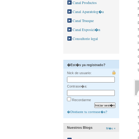
Canal Productos
Canal Aparatolog�a
Canal Trueque
Canal Exposici�n
Consultorio legal
�Est�s ya registrado?
Nick de usuario:
Contrase�a:
Recordarme
�Olvidaste tu contrase�a?
Nuestros Blogs
M�s «