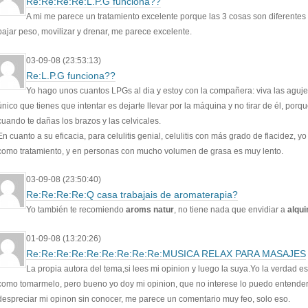
Re:Re:Re:Re:L.P.G funciona??
A mi me parece un tratamiento excelente porque las 3 cosas son diferentes
bajar peso, movilizar y drenar, me parece excelente.
03-09-08 (23:53:13)
Re:L.P.G funciona??
Yo hago unos cuantos LPGs al dia y estoy con la compañera: viva las agujet
único que tienes que intentar es dejarte llevar por la máquina y no tirar de él, porqu
cuando te dañas los brazos y las celvicales.
En cuanto a su eficacia, para celulitis genial, celulitis con más grado de flacidez, yo 
como tratamiento, y en personas con mucho volumen de grasa es muy lento.
03-09-08 (23:50:40)
Re:Re:Re:Re:Q casa trabajais de aromaterapia?
Yo también te recomiendo
aroms natur
, no tiene nada que envidiar a
alqui
01-09-08 (13:20:26)
Re:Re:Re:Re:Re:Re:Re:Re:Re:MUSICA RELAX PARA MASAJES
La propia autora del tema,si lees mi opinion y luego la suya.Yo la verdad e
como tomarmelo, pero bueno yo doy mi opinion, que no interese lo puedo entende
despreciar mi opinon sin conocer, me parece un comentario muy feo, solo eso.