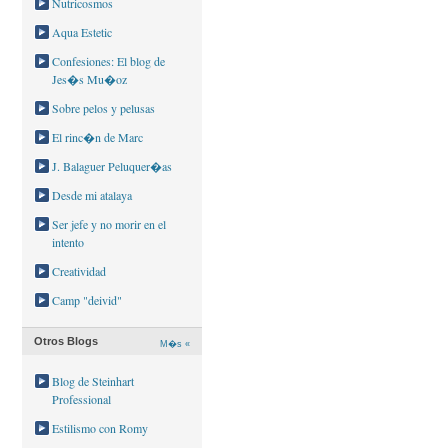
Nutricosmos
Aqua Estetic
Confesiones: El blog de
Jes�s Mu�oz
Sobre pelos y pelusas
El rinc�n de Marc
J. Balaguer Peluquer�as
Desde mi atalaya
Ser jefe y no morir en el
intento
Creatividad
Camp "deivid"
Otros Blogs
M�s «
Blog de Steinhart
Professional
Estilismo con Romy