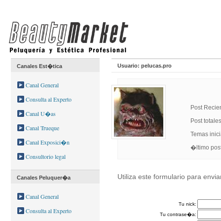
Usuario: pelucas.pro
Canales Est�tica
Canal General
Consulta al Experto
Post Recie
Canal U�as
Post totale
Canal Trueque
Temas inic
Canal Exposici�n
�ltimo p
Consultorio legal
Utiliza este formulario para envi
Canales Peluquer�a
Canal General
Tu nick:
Consulta al Experto
Tu contrase�a: