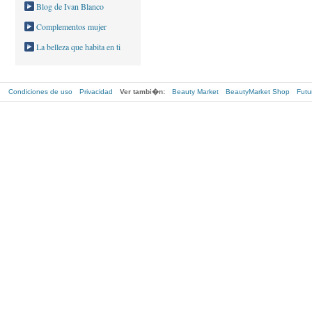
Blog de Ivan Blanco
Complementos mujer
La belleza que habita en ti
Condiciones de uso
Privacidad
Ver tambi�n:
Beauty Market
BeautyMarket Shop
Futu