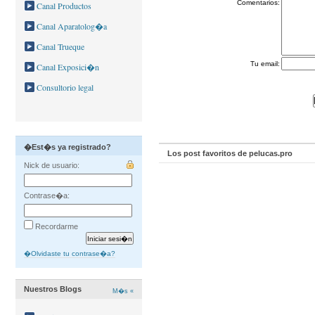
Comentarios:
Canal Productos
Canal Aparatolog�a
Canal Trueque
Tu email:
Canal Exposici�n
Consultorio legal
�Est�s ya registrado?
Los post favoritos de pelucas.pro
Nick de usuario:
Contrase�a:
Recordarme
�Olvidaste tu contrase�a?
Nuestros Blogs
M�s «