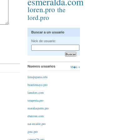
esmeralda.com
loren.pro
the
lord.pro
Buscar a un usuario
Nick de usuario:
Nuevos usuarios
M�s «
limajupama.edu
beatrizmayo.pro
lamdors.com
terapeuta.pro
marañasperru.pro
eraecom.com
nat-recalde.pro
gmc.pro
carmen76.pro