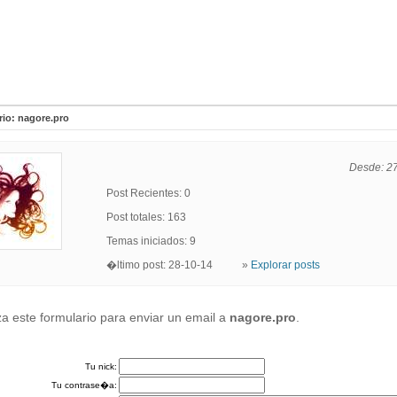
io: nagore.pro
Desde: 2
Post Recientes: 0
Post totales: 163
Temas iniciados: 9
�ltimo post: 28-10-14 »
Explorar posts
iza este formulario para enviar un email a
nagore.pro
.
Tu nick:
Tu contrase�a: