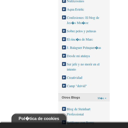
Nutricosmos
Aqua Estetic
Confesiones: El blog de
Jes�s Mu�oz
Sobre pelos y pelusas
El rinc�n de Marc
J. Balaguer Peluquer�as
Desde mi atalaya
Ser jefe y no morir en el
intento
Creatividad
Camp "deivid"
Otros Blogs
M�s «
Blog de Steinhart
Professional
Pol�tica de cookies
Estilismo con Romy