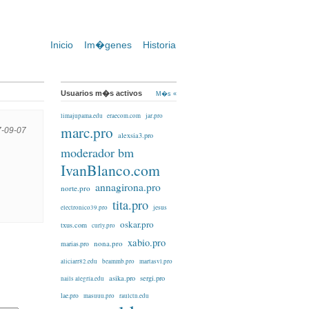
Inicio
Im�genes
Historia
Usuarios m�s activos
M�s «
limajupama.edu
eraecom.com
jar.pro
marc.pro
7-09-07
alexsia3.pro
moderador bm
IvanBlanco.com
annagirona.pro
norte.pro
tita.pro
electronico39.pro
jesus
oskar.pro
txus.com
curly.pro
xabio.pro
nona.pro
marias.pro
aliciarr82.edu
beammb.pro
martasvl.pro
asika.pro
sergi.pro
nails alegría.edu
lae.pro
masuuu.pro
raulctn.edu