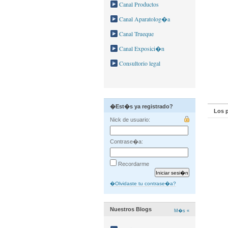
Canal Productos
Canal Aparatolog�a
Canal Trueque
Canal Exposici�n
Consultorio legal
�Est�s ya registrado?
Los p
Nick de usuario:
Contrase�a:
Recordarme
�Olvidaste tu contrase�a?
Nuestros Blogs
M�s «