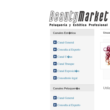
Usuar
Canales Est�tica
Canal General
Consulta al Experto
Canal U�as
Canal Trueque
Canal Exposici�n
Consultorio legal
Util
Canales Peluquer�a
Canal General
Consulta al Experto