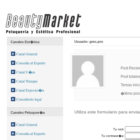
Usuario: gmc.pro
Canales Est�tica
Canal General
Consulta al Experto
Post Recien
Canal U�as
Post totales
Canal Trueque
Temas inici
Canal Exposici�n
�ltimo p
Consultorio legal
Utiliza este formulario para envi
Canales Peluquer�a
Canal General
Tu nick:
Consulta al Experto
Tu contrase�a: