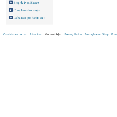
Blog de Ivan Blanco
Complementos mujer
La belleza que habita en ti
Condiciones de uso
Privacidad
Ver tambi�n:
Beauty Market
BeautyMarket Shop
Futu