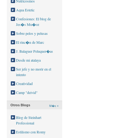
Nutricosmos
Aqua Estetic
Confesiones: El blog de
Jes�s Mu�oz
Sobre pelos y pelusas
El rinc�n de Marc
J. Balaguer Peluquer�as
Desde mi atalaya
Ser jefe y no morir en el
intento
Creatividad
Camp "deivid"
Otros Blogs
M�s «
Blog de Steinhart
Professional
Estilismo con Romy