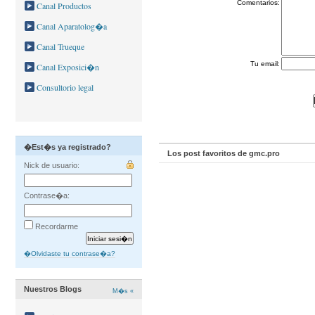
Comentarios:
Canal Productos
Canal Aparatolog�a
Canal Trueque
Tu email:
Canal Exposici�n
Consultorio legal
�Est�s ya registrado?
Los post favoritos de gmc.pro
Nick de usuario:
Contrase�a:
Recordarme
�Olvidaste tu contrase�a?
Nuestros Blogs
M�s «