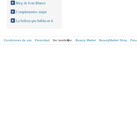
Blog de Ivan Blanco
Complementos mujer
La belleza que habita en ti
Condiciones de uso
Privacidad
Ver tambi�n:
Beauty Market
BeautyMarket Shop
Futu