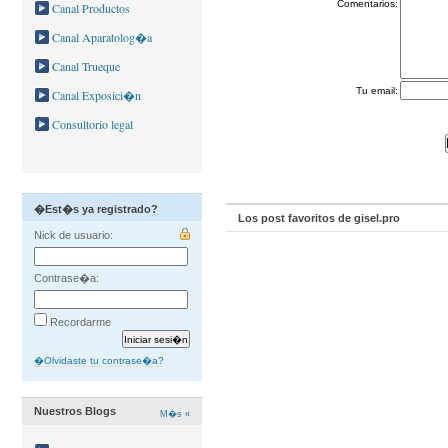
Comentarios:
Canal Productos
Canal Aparatolog�a
Canal Trueque
Tu email:
Canal Exposici�n
Consultorio legal
�Est�s ya registrado?
Los post favoritos de gisel.pro
Nick de usuario:
Contrase�a:
Recordarme
�Olvidaste tu contrase�a?
Nuestros Blogs
M�s «