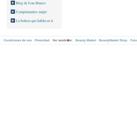
Blog de Ivan Blanco
Complementos mujer
La belleza que habita en ti
Condiciones de uso
Privacidad
Ver tambi�n:
Beauty Market
BeautyMarket Shop
Futu