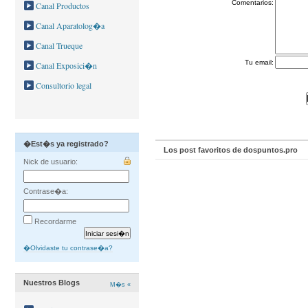
Comentarios:
Canal Productos
Canal Aparatolog�a
Canal Trueque
Tu email:
Canal Exposici�n
Consultorio legal
�Est�s ya registrado?
Los post favoritos de dospuntos.pro
Nick de usuario:
Contrase�a:
Recordarme
�Olvidaste tu contrase�a?
Nuestros Blogs
M�s «