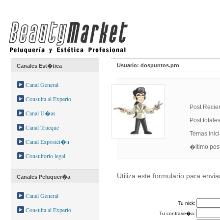
Usuario: dospuntos.pro
Canales Est�tica
Canal General
Consulta al Experto
Post Recien
Canal U�as
Post totale
Canal Trueque
Temas inici
Canal Exposici�n
�ltimo p
Consultorio legal
Utiliza este formulario para envi
Canales Peluquer�a
Canal General
Tu nick:
Consulta al Experto
Tu contrase�a: