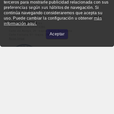
terceros para mostrarle publicidad relacionada con sus
beautymarket.es
preferencias según sus hábitos de navegación. Si
continúa navegando consideraremos que acepta su
Copyright © 2004-2026 BeautyMarket S.L.
uso. Puede cambiar la configuración u obtener
más
información aquí.
info@beautymarket.es
Tel./Wsp.: +34 661913286
Calle de Avinyó, 29 - bajos. 08002 Barcelona
Aceptar
Calle Fortuny, 51 - bajos. 28010 Madrid
Aviso legal