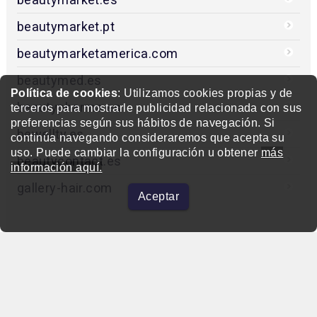
beautymarket.pt
beautymarketamerica.com
beautymed.es
Política de cookies
: Utilizamos cookies propias y de
beautypharma.es
terceros para mostrarle publicidad relacionada con sus
preferencias según sus hábitos de navegación. Si
bewellty.es
continúa navegando consideraremos que acepta su
uso. Puede cambiar la configuración u obtener
más
beautycontact.es
información aquí.
gallery-hair.com
Aceptar