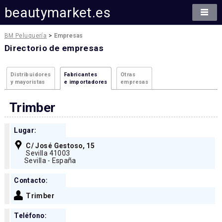
beautymarket.es
BM Peluquería
>
Empresas
Directorio de empresas
Distribuidores
Fabricantes
Otras
y mayoristas
e importadores
empresas
Trimber
Lugar:
C/ José Gestoso, 15
Sevilla 41003
Sevilla - España
Contacto:
Trimber
Teléfono: