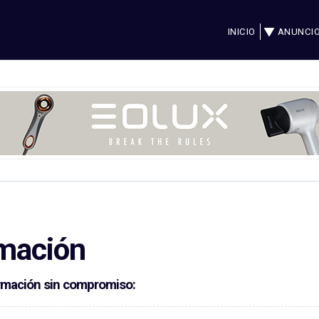
INICIO
ANUNCI
n
rmación
formación sin compromiso: