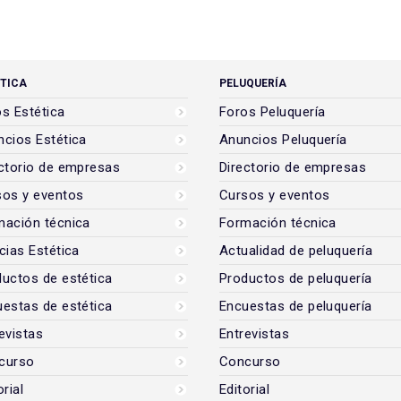
TICA
PELUQUERÍA
s Estética
Foros Peluquería
cios Estética
Anuncios Peluquería
ctorio de empresas
Directorio de empresas
sos y eventos
Cursos y eventos
mación técnica
Formación técnica
cias Estética
Actualidad de peluquería
uctos de estética
Productos de peluquería
estas de estética
Encuestas de peluquería
evistas
Entrevistas
curso
Concurso
orial
Editorial