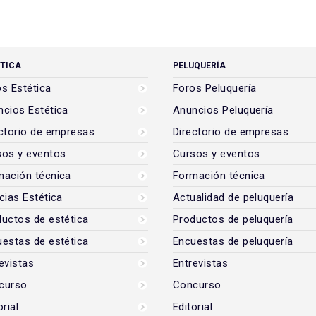
TICA
PELUQUERÍA
s Estética
Foros Peluquería
cios Estética
Anuncios Peluquería
ctorio de empresas
Directorio de empresas
sos y eventos
Cursos y eventos
mación técnica
Formación técnica
cias Estética
Actualidad de peluquería
uctos de estética
Productos de peluquería
estas de estética
Encuestas de peluquería
evistas
Entrevistas
curso
Concurso
orial
Editorial