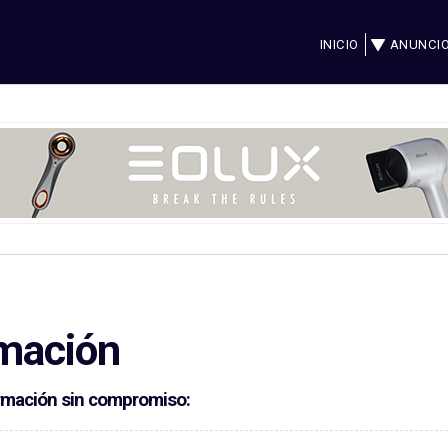
INICIO
ANUNCI
n
rmación
formación sin compromiso: