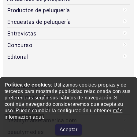
Productos de peluquería
Encuestas de peluquería
Entrevistas
Concurso
Editorial
Política de cookies
: Utilizamos cookies propias y de
Otras webs del grupo
terceros para mostrarle publicidad relacionada con sus
beautymarket.es
preferencias según sus hábitos de navegación. Si
continúa navegando consideraremos que acepta su
beautymarket.pt
uso. Puede cambiar la configuración u obtener
más
información aquí.
beautymarketamerica.com
Aceptar
beautymed.es