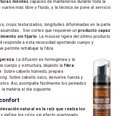
xturas móviles
capaces de mantenerse durante toda la
 vuelve más libre y fluido, y la técnica se pone al servicio
os,
crops
texturizados, longitudes difuminadas en la parte
s asumidas… Son cortes que requieren un
producto capaz
miento sin fijarlo
. La
mousse
ligera del último producto
el
responde a esta necesidad aportando cuerpo y
e permite retrabajar la fibra.
igereza
. La difusión es homogénea y la
ta cuerpo y estructura, dejando la
fibra
e
. Sobre cabello húmedo, prepara
hing
. Sobre cabello seco, devuelve fuerza y
estos. Así, acompaña fácilmente los peinados
 la materia al día siguiente.
 confort
elevación natural en la raíz que realza los
s
y define los rizos sin efecto acartonado,