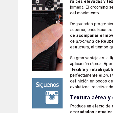
raíces elevadas y te
jornada. El grooming se
del movimiento.
Degradados progresiv
superior, ondulacione
de acompañar el movi
de
grooming
de
Reuz
estructura, al tiempo qu
Su gran ventaja es la
l
aplicación rápida. Apor
flexible y retrabajabl
perfectamente el
brus
definición en pocos g
evolutivos, reactivando
Textura aérea y
Produce un efecto de
degradados actuale