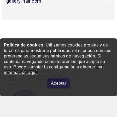
gallery-hair.com
Política de cookies
: Utilizamos cookies propias y de
terceros para mostrarle publicidad relacionada con sus
beautymarket.es
preferencias según sus hábitos de navegación. Si
Copyright © 2004-2026 BeautyMarket S.L.
continúa navegando consideraremos que acepta su
uso. Puede cambiar la configuración u obtener
más
info@beautymarket.es
información aquí.
Tel./Wsp.: +34 661913286
Calle de Avinyó, 29 - bajos. 08002 Barcelona
Calle Fortuny, 51 - bajos. 28010 Madrid
Aceptar
Aviso legal