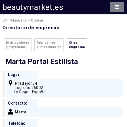
beautymarket.es
BM Peluquería
>
Clínicas
Directorio de empresas
Distribuidores
Fabricantes
Otras
y mayoristas
e importadores
empresas
Marta Portal Estilista
Lugar:
Pradejon, 4
Logroño 26002
La Rioja - España
Contacto:
Marta
Teléfono: