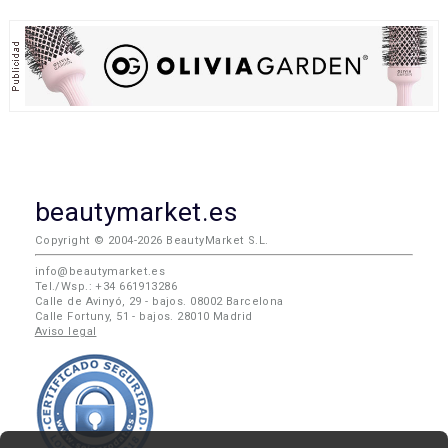
beautymarket.es
Copyright © 2004-2026 BeautyMarket S.L.
info@beautymarket.es
Tel./Wsp.: +34 661913286
Calle de Avinyó, 29 - bajos. 08002 Barcelona
Calle Fortuny, 51 - bajos. 28010 Madrid
Aviso legal