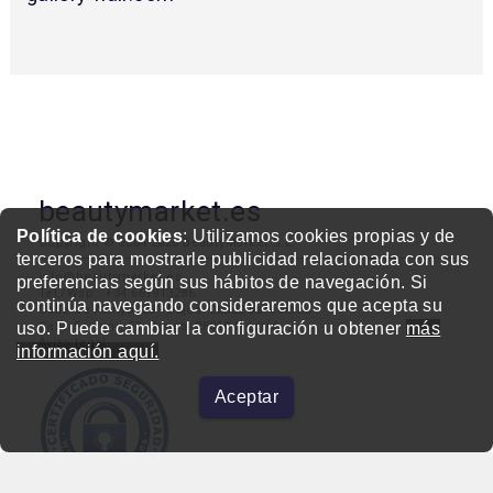
beautymarket.es
beautymarket.pt
beautymarketamerica.com
beautymed.es
beautypharma.es
bewellty.es
Política de cookies
: Utilizamos cookies propias y de
terceros para mostrarle publicidad relacionada con sus
beautycontact.es
preferencias según sus hábitos de navegación. Si
continúa navegando consideraremos que acepta su
gallery-hair.com
uso. Puede cambiar la configuración u obtener
más
información aquí.
Aceptar