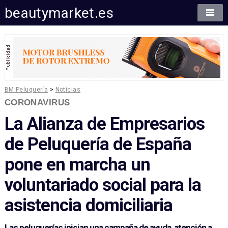
beautymarket.es
BM Peluquería
>
Noticias
CORONAVIRUS
La Alianza de Empresarios
de Peluquería de España
pone en marcha un
voluntariado social para la
asistencia domiciliaria
Las peluquerías inician una campaña de ayuda, atención a