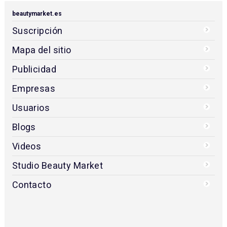
sedes en Madrid. Centro No. 1 de Artistas Expertos
en Diseño de Profesional de Cejas y Pestañas en
Madrid
samsarahindu.es
L'Atelier Estilistes
Saló de Bellesa a Badalona. Personalització,
qualitat i benestar per al teu cabell.
latelierestilistes.com
beautymarket.es
Suscripción
Mapa del sitio
Publicidad