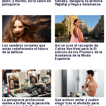
pedir, y mucho, en tu salón de
tiendas, inaugura su primera
peluquería
flagship
y llega a Salamanca
Los cambios sociales que
Así se creó el recogido de
están redefiniendo el futuro
Celine Van Heel para la III
de la belleza
edición de los Premios de la
Academia de la Moda
Española
La peluquería profesional
Qué activos evitar y cuáles
vuelve a brillar en la pasarela
elegir tras el afeitado para