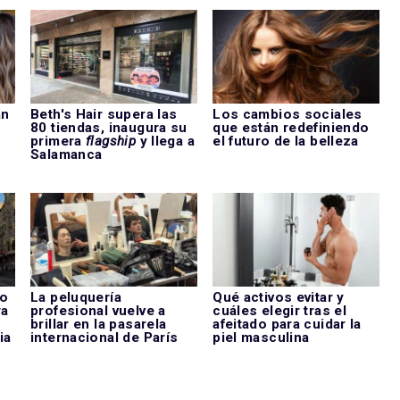
an
Beth's Hair supera las
Los cambios sociales
u
80 tiendas, inaugura su
que están redefiniendo
primera
flagship
y llega a
el futuro de la belleza
Salamanca
do
La peluquería
Qué activos evitar y
ra
profesional vuelve a
cuáles elegir tras el
brillar en la pasarela
afeitado para cuidar la
ia
internacional de París
piel masculina