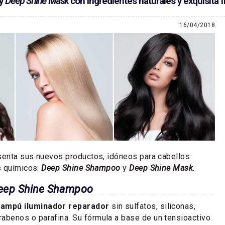
y
Deep Shine Mask
con ingredientes naturales y exquisita 
16/04/2018
esenta sus nuevos productos, idóneos para cabellos
s químicos:
Deep Shine Shampoo
y
Deep Shine Mask
.
eep Shine Shampoo
ampú iluminador reparador
sin sulfatos, siliconas,
rabenos o parafina. Su fórmula a base de un tensioactivo