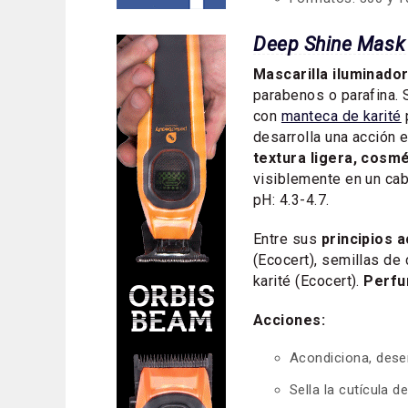
Deep Shine Mask
Mascarilla iluminado
parabenos o parafina. 
con
manteca de karité
desarrolla una acción e
textura ligera, cosmé
visiblemente en un cabe
pH: 4.3-4.7.
Entre sus
principios 
(Ecocert), semillas de
karité (Ecocert).
Perfu
Acciones:
Acondiciona, desen
Sella la cutícula d