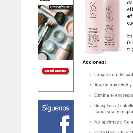
de
ef
ef
cu
En
(E
tr
Acciones:
Limpia con delicad
Aporta suavidad y b
Elimina el encresp
Disciplina el cabel
sano, vital y respl
No apelmaza. Se a
Formatos: 300 y 1