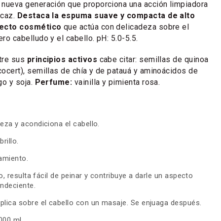
 nueva generación que proporciona una acción limpiadora
icaz.
Destaca la espuma suave y compacta de alto
ecto cosmético
que actúa con delicadeza sobre el
ero cabelludo y el cabello. pH: 5.0-5.5.
tre sus
principios activos
cabe citar: semillas de quinoa
cocert), semillas de chía y de patauá y aminoácidos de
igo y soja.
Perfume:
vainilla y pimienta rosa.
eza y acondiciona el cabello.
rillo.
amiento.
lo, resulta fácil de peinar y contribuye a darle un aspecto
andeciente.
plica sobre el cabello con un masaje. Se enjuaga después.
000 ml.