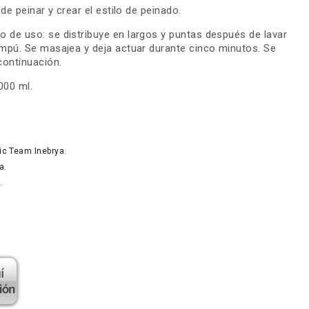
 de peinar y crear el estilo de peinado.
 de uso: se distribuye en largos y puntas después de lavar
ampú. Se masajea y deja actuar durante cinco minutos. Se
continuación.
000 ml.
tic Team Inebrya.
a.
.