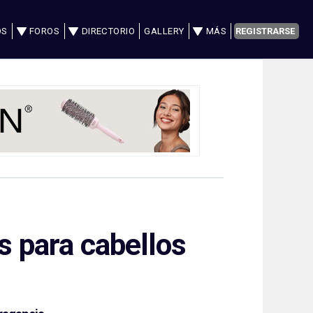
OS
FOROS
DIRECTORIO
GALLERY
MÁS
REGISTRARSE
s para cabellos