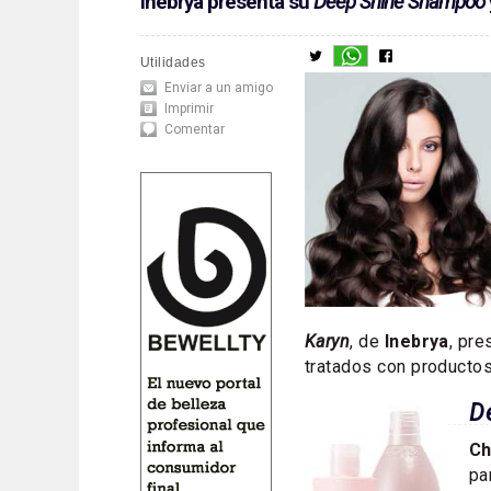
Inebrya presenta su
Deep Shine Shampoo
Utilidades
Enviar a un amigo
Imprimir
Comentar
Karyn
, de
Inebrya
, pr
tratados con producto
D
Ch
pa