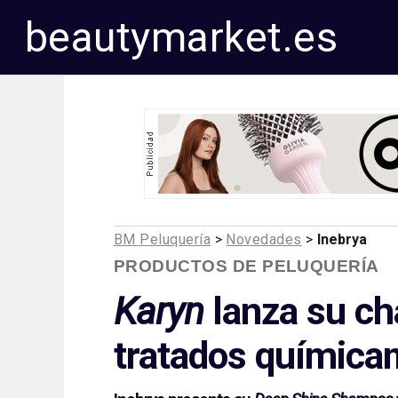
beautymarket.es
BM Peluquería
>
Novedades
>
Inebrya
PRODUCTOS DE PELUQUERÍA
Karyn
lanza su ch
tratados química