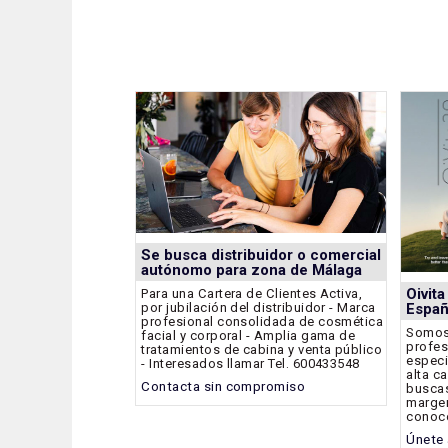
Se busca distribuidor o comercial
autónomo para zona de Málaga
Oivit
Para una Cartera de Clientes Activa,
por jubilación del distribuidor - Marca
Espa
profesional consolidada de cosmética
Somos 
facial y corporal - Amplia gama de
profes
tratamientos de cabina y venta público
especi
- Interesados llamar Tel. 600433548
alta ca
Contacta sin compromiso
buscas
margen
conoce
Únete 