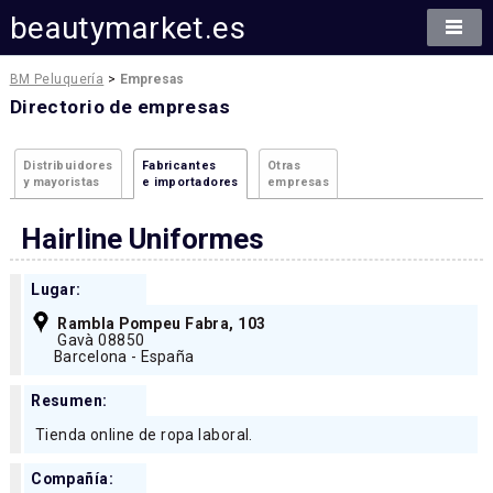
beautymarket.es
BM Peluquería
>
Empresas
Directorio de empresas
Distribuidores
Fabricantes
Otras
y mayoristas
e importadores
empresas
Hairline Uniformes
Lugar:
Rambla Pompeu Fabra, 103
Gavà 08850
Barcelona - España
Resumen:
Tienda online de ropa laboral.
Compañía: